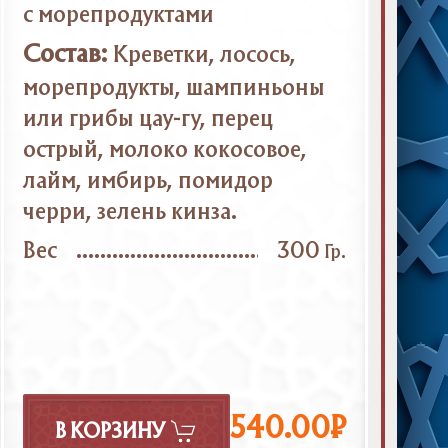
с морепродуктами
Состав:
Креветки, лосось,
морепродукты, шампиньоны
или грибы цау-гу, перец
острый, молоко кокосовое,
лайм, имбирь, помидор
черри, зелень кинза.
Вес
300
Гр.
540.00₽
В КОРЗИНУ