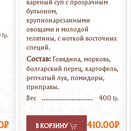
вареный суп с прозрачным
бульоном,
крупнонарезанными
овощами и молодой
0
Гр.
телятины, с ноткой восточных
специй.
Состав:
Говядина, морковь,
болгарский перец, картофель,
репчатый лук, помидоры,
приправы.
Вес
400
Гр.
0₽
410.00₽
В КОРЗИНУ