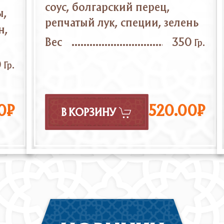
соус, болгарский перец,
ы,
репчатый лук, специи, зелень
н,
Вес
350
Гр.
0
Гр.
0₽
520.00₽
В КОРЗИНУ