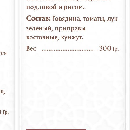
подливой и рисом.
Состав:
Говядина, томаты, лук
зеленый, приправы
восточные, кунжут.
Вес
300
Гр.
тся
ш,
0
Гр.