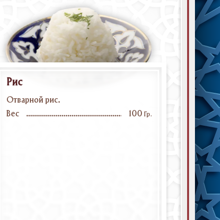
Рис
Отварной рис.
Вес
100
Гр.